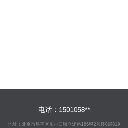
电话：1501058**
地址：北京市昌平区东小口镇立汤路186甲2号楼8层819